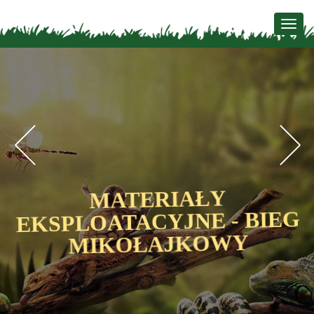
Togg
navig
Previous
N
MATERIAŁY
G
EKSPLOATACYJNE - BIEG
MIKOŁAJKOWY