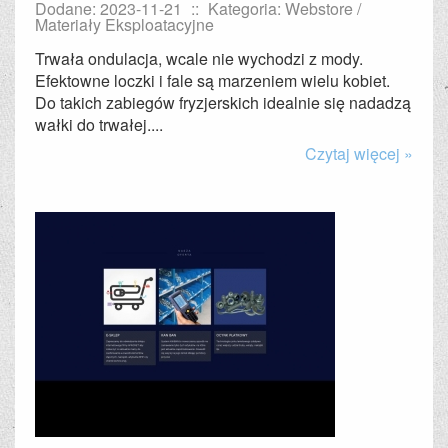
Dodane: 2023-11-21
::
Kategoria: Webstore /
Materiały Eksploatacyjne
Trwała ondulacja, wcale nie wychodzi z mody.
Efektowne loczki i fale są marzeniem wielu kobiet.
Do takich zabiegów fryzjerskich idealnie się nadadzą
wałki do trwałej....
Czytaj więcej »