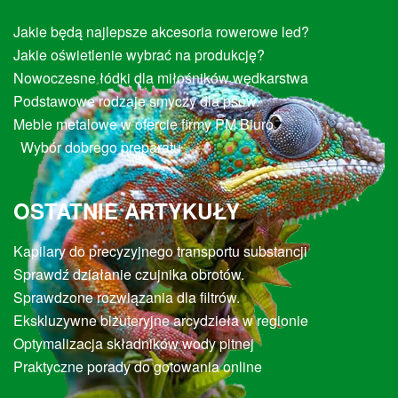
Jakie będą najlepsze akcesoria rowerowe led?
Jakie oświetlenie wybrać na produkcję?
Nowoczesne łódki dla miłośników wędkarstwa
Podstawowe rodzaje smyczy dla psów.
Meble metalowe w ofercie firmy PM Biuro
Wybór dobrego preparatu
OSTATNIE ARTYKUŁY
Kapilary do precyzyjnego transportu substancji
Sprawdź działanie czujnika obrotów.
Sprawdzone rozwiązania dla filtrów.
Ekskluzywne biżuteryjne arcydzieła w regionie
Optymalizacja składników wody pitnej
Praktyczne porady do gotowania online