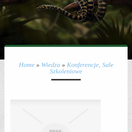
Home
»
Wiedza
»
Konferencje, Sale
Szkoleniowe