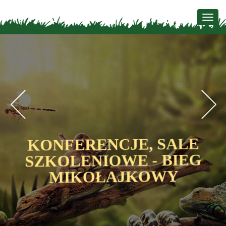
Togg
navig
Previous
N
KONFERENCJE, SALE
SZKOLENIOWE - BIEG
MIKOŁAJKOWY