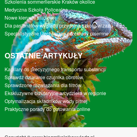
Szkolenia sommerlierskie Kraków okolice
Medyczna Szkoła Policealna
Nowe kierunki studiów
Dla pasjonatów wyglądu przydatna szkoła wizażu
Specjalistyczne i techniczne przekłady pisemne
OSTATNIE ARTYKUŁY
Kapilary do precyzyjnego transportu substancji
Sprawdź działanie czujnika obrotów.
Sprawdzone rozwiązania dla filtrów.
Ekskluzywne biżuteryjne arcydzieła w regionie
Optymalizacja składników wody pitnej
Praktyczne porady do gotowania online