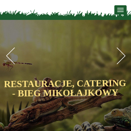
Togg
navig
Previous
N
G
RESTAURACJE, CATERING
- BIEG MIKOŁAJKOWY