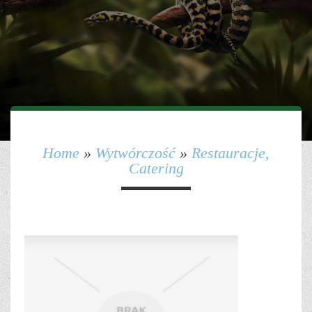
Home
»
Wytwórczość
»
Restauracje,
Catering