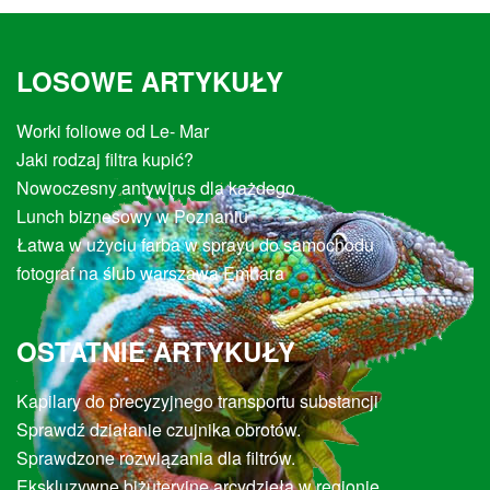
LOSOWE ARTYKUŁY
Worki foliowe od Le- Mar
Jaki rodzaj filtra kupić?
Nowoczesny antywirus dla każdego
Lunch biznesowy w Poznaniu
Łatwa w użyciu farba w sprayu do samochodu
fotograf na ślub warszawa Emhara
OSTATNIE ARTYKUŁY
Kapilary do precyzyjnego transportu substancji
Sprawdź działanie czujnika obrotów.
Sprawdzone rozwiązania dla filtrów.
Ekskluzywne biżuteryjne arcydzieła w regionie