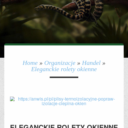
Home
»
Organizacje
»
Handel
»
Eleganckie rolety okienne
ELEGANCKIE ROLETY OKIENNE