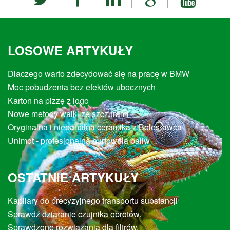
LOSOWE ARTYKUŁY
Dlaczego warto zdecydować się na pracę w BMW
Moc pobudzenia bez efektów ubocznych
Karton na pizzę z logo
Nowe metody walki ze szczurami
Oryginalna i niebanalna ceramika z Bolesławca
Unimot - profesjonalna hurtownia paliw
OSTATNIE ARTYKUŁY
Kapilary do precyzyjnego transportu substancji
Sprawdź działanie czujnika obrotów.
Sprawdzone rozwiązania dla filtrów.