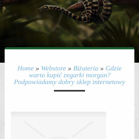
Home
»
Webstore
»
Biżuteria
»
Gdzie
warto kupić zegarki morgan?
Podpowiadamy dobry sklep internetowy