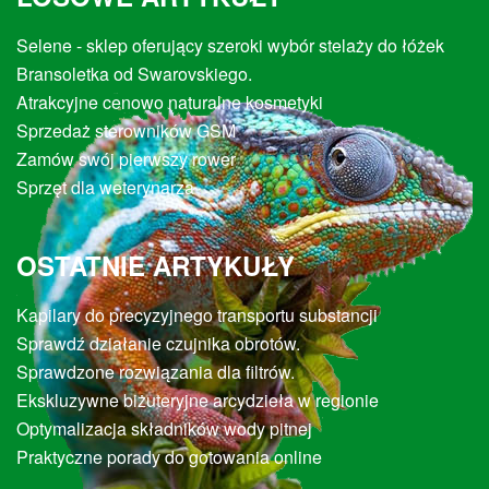
Selene - sklep oferujący szeroki wybór stelaży do łóżek
Bransoletka od Swarovskiego.
Atrakcyjne cenowo naturalne kosmetyki
Sprzedaż sterowników GSM
Zamów swój pierwszy rower
Sprzęt dla weterynarza
OSTATNIE ARTYKUŁY
Kapilary do precyzyjnego transportu substancji
Sprawdź działanie czujnika obrotów.
Sprawdzone rozwiązania dla filtrów.
Ekskluzywne biżuteryjne arcydzieła w regionie
Optymalizacja składników wody pitnej
Praktyczne porady do gotowania online