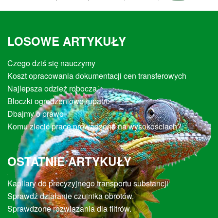
LOSOWE ARTYKUŁY
Czego dziś się nauczymy
Koszt opracowania dokumentacji cen transferowych
Najlepsza odzież robocza
Bloczki ogrodzeniowe łupane
Dbajmy o prawo
Komu zlecić prace prowadzone na wysokościach?
OSTATNIE ARTYKUŁY
Kapilary do precyzyjnego transportu substancji
Sprawdź działanie czujnika obrotów.
Sprawdzone rozwiązania dla filtrów.