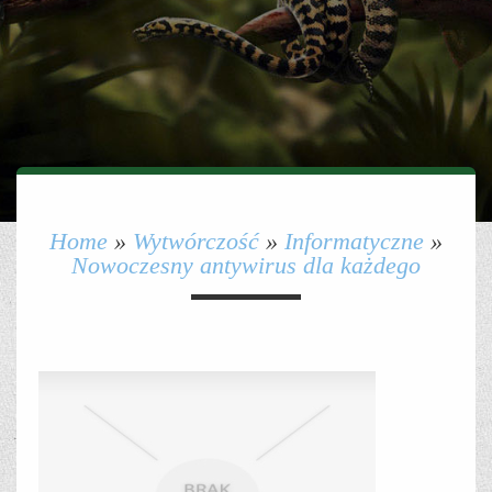
Home
»
Wytwórczość
»
Informatyczne
»
Nowoczesny antywirus dla każdego