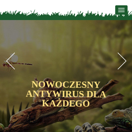
Togg
navig
Previous
N
NOWOCZESNY
ANTYWIRUS DLA
KAŻDEGO