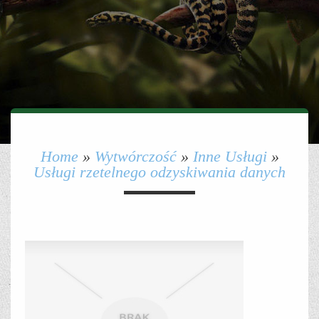
Home
»
Wytwórczość
»
Inne Usługi
»
Usługi rzetelnego odzyskiwania danych