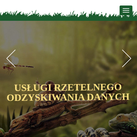
Togg
navig
Previous
N
USŁUGI RZETELNEGO
H
ODZYSKIWANIA DANYCH