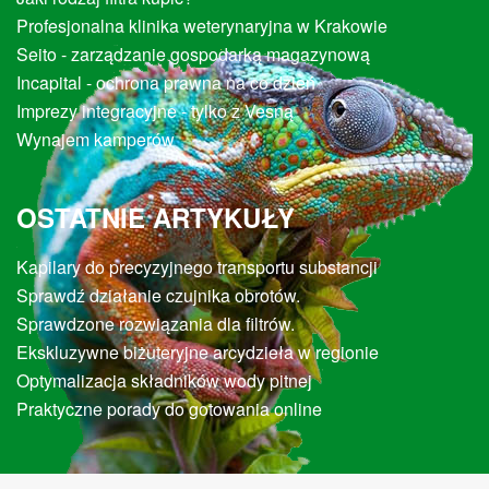
Profesjonalna klinika weterynaryjna w Krakowie
Seito - zarządzanie gospodarką magazynową
Incapital - ochrona prawna na co dzień
Imprezy integracyjne - tylko z Vesną
Wynajem kamperów
OSTATNIE ARTYKUŁY
Kapilary do precyzyjnego transportu substancji
Sprawdź działanie czujnika obrotów.
Sprawdzone rozwiązania dla filtrów.
Ekskluzywne biżuteryjne arcydzieła w regionie
Optymalizacja składników wody pitnej
Praktyczne porady do gotowania online