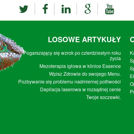
LOSOWE ARTYKUŁY
Pogarszający się wzrok po czterdziestym roku
K
życia
S
Mezoterapia igłowa w klinice Essence
S
Wpisz Zdrowie do swojego Menu.
E
Pozbywanie się problemu nadmiernej potliwości
O
Depilacja laserowa w rozsądnej cenie
P
Twoje soczewki.