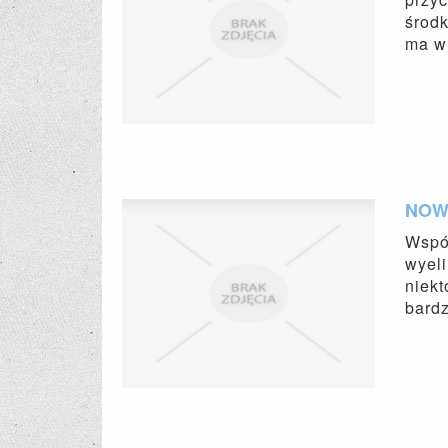
środk
ma w 
NOW
Wspó
wyeli
niekt
bardz