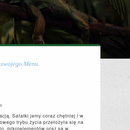
 swojego Menu.
ie
ją. Sałatki jemy coraz chętniej i w
owego trybu życia przełożyła się na
min, mikroelementów oraz są w