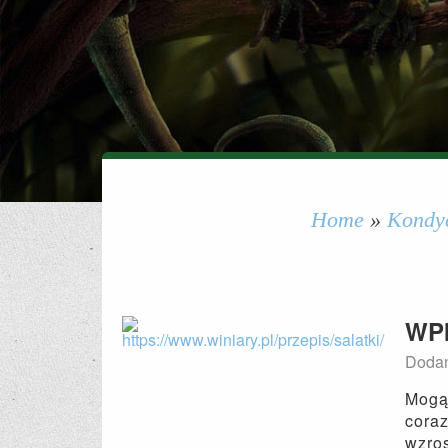
Home
»
Kondy
WP
Dodan
Mogą 
coraz
wzros