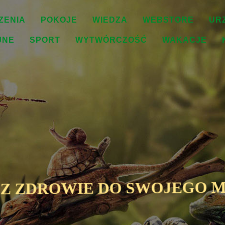
ZENIA
POKOJE
WIEDZA
WEBSTORE
UR
JNE
SPORT
WYTWÓRCZOŚĆ
WAKACJE
SZ ZDROWIE DO SWOJEGO M