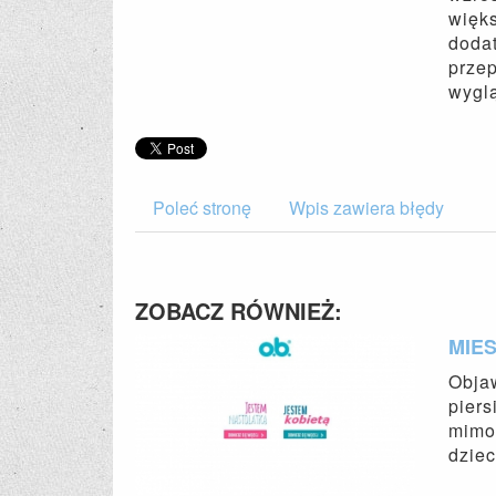
więks
dodat
przep
wyglą
Poleć stronę
Wpis zawiera błędy
ZOBACZ RÓWNIEŻ:
MIE
Objaw
piers
mimo 
dziec