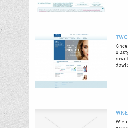
TWO
Chces
elast
równ
dowie
WKŁA
Wiele
przyc