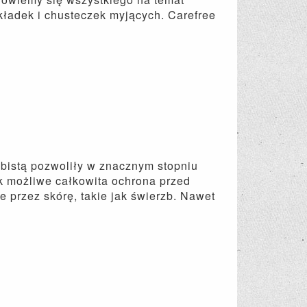
ładek i chusteczek myjących. Carefree
istą pozwoliły w znacznym stopniu
k możliwe całkowita ochrona przed
 przez skórę, takie jak świerzb. Nawet