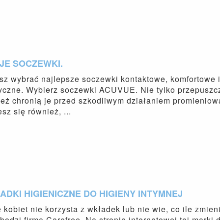
JE SOCZEWKI.
z wybrać najlepsze soczewki kontaktowe, komfortowe i d
yczne. Wybierz soczewki ACUVUE. Nie tylko przepuszczaj
ież chronią je przed szkodliwym działaniem promieni
sz się również, ...
DKI HIGIENICZNE DO HIGIENY INTYMNEJ
 kobiet nie korzysta z wkładek lub nie wie, co ile zmie
hodzi firma Carefree. Na stronie internetowej tej marki