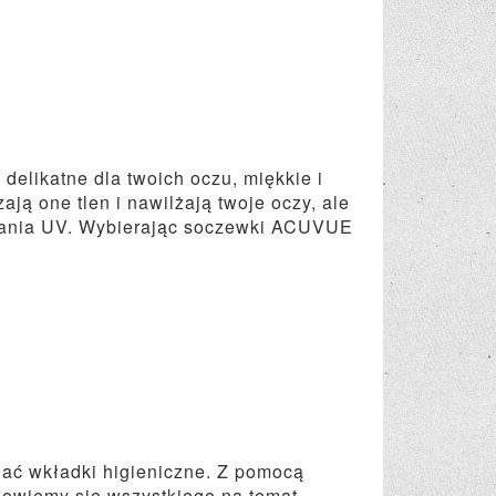
elikatne dla twoich oczu, miękkie i
ą one tlen i nawilżają twoje oczy, ale
owania UV. Wybierając soczewki ACUVUE
niać wkładki higieniczne. Z pomocą
 dowiemy się wszystkiego na temat