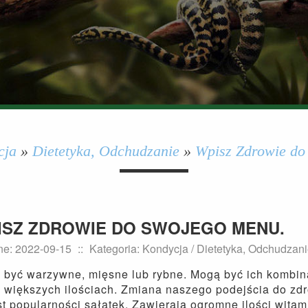
cja
»
Dietetyka, Odchudzanie
»
Wpisz Zdrowie do
ISZ ZDROWIE DO SWOJEGO MENU.
e: 2022-09-15
::
Kategoria: Kondycja / Dietetyka, Odchudzan
być warzywne, mięsne lub rybne. Mogą być ich kombinac
 większych ilościach. Zmiana naszego podejścia do zdr
t popularności sałatek. Zawierają ogromne ilości wita