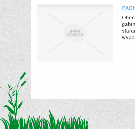
FAC
Obecn
gabin
star
wypeł