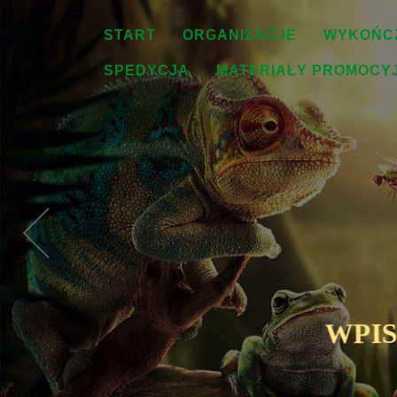
START
ORGANIZACJE
WYKOŃC
SPEDYCJA
MATERIAŁY PROMOCY
Previous
WPI