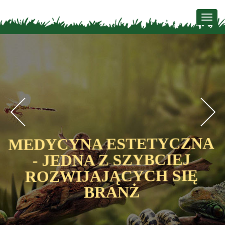
Togg
navig
Previous
N
A
MEDYCYNA ESTETYCZNA
- JEDNA Z SZYBCIEJ
ROZWIJAJĄCYCH SIĘ
BRANŻ