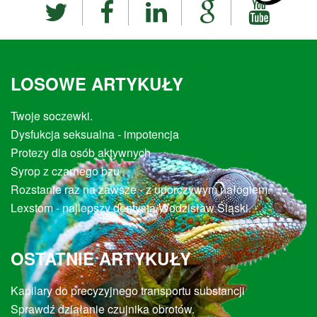
LOSOWE ARTYKUŁY
Twoje soczewki.
Dysfukcja seksualna - impotencja
Protezy dla osób aktywnych
Syrop z czarnego bzu
Rozstanie raz na zawsze - z uporczywym nałogiem.
Lexstom - najlepszy dentysta Wodzisław Śląski.
OSTATNIE ARTYKUŁY
Kapilary do precyzyjnego transportu substancji
Sprawdź działanie czujnika obrotów.