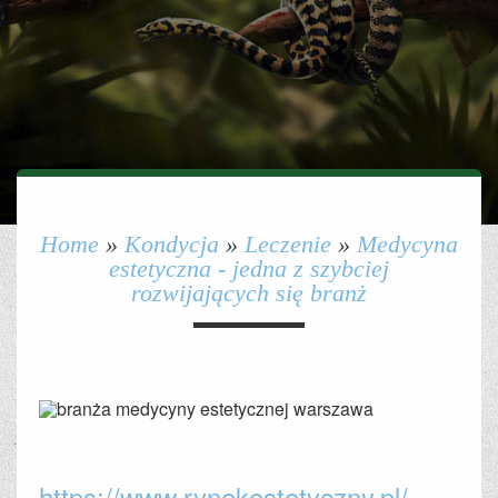
Home
»
Kondycja
»
Leczenie
»
Medycyna
estetyczna - jedna z szybciej
rozwijających się branż
https://www.rynekestetyczny.pl/