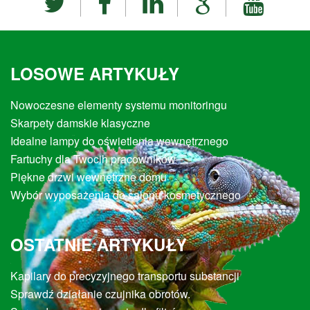
LOSOWE ARTYKUŁY
Nowoczesne elementy systemu monitoringu
Skarpety damskie klasyczne
Idealne lampy do oświetlenia wewnętrznego
Fartuchy dla Twocih pracowników
Piękne drzwi wewnętrzne domu
Wybór wyposażenia do salonu kosmetycznego
OSTATNIE ARTYKUŁY
Kapilary do precyzyjnego transportu substancji
Sprawdź działanie czujnika obrotów.