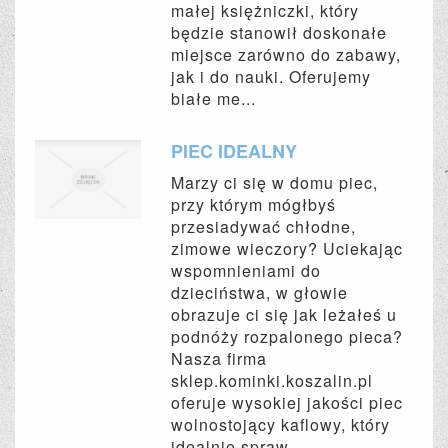
małej księżniczki, który
będzie stanowił doskonałe
miejsce zarówno do zabawy,
jak i do nauki. Oferujemy
białe me...
PIEC IDEALNY
Marzy ci się w domu piec,
przy którym mógłbyś
przesiadywać chłodne,
zimowe wieczory? Uciekając
wspomnieniami do
dzieciństwa, w głowie
obrazuje ci się jak leżałeś u
podnóży rozpalonego pieca?
Nasza firma
sklep.kominki.koszalin.pl
oferuje wysokiej jakości piec
wolnostojący kaflowy, który
idealnie spraw...