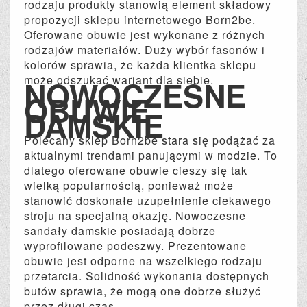
rodzaju produkty stanowią element składowy
propozycji sklepu internetowego Born2be.
Oferowane obuwie jest wykonane z różnych
rodzajów materiałów. Duży wybór fasonów i
kolorów sprawia, że każda klientka sklepu
może odszukać wariant dla siebie.
NOWOCZESNE
OBUWIE
DAMSKIE
Polecany sklep Born2be stara się podążać za
aktualnymi trendami panującymi w modzie. To
dlatego oferowane obuwie cieszy się tak
wielką popularnością, ponieważ może
stanowić doskonałe uzupełnienie ciekawego
stroju na specjalną okazję. Nowoczesne
sandały damskie posiadają dobrze
wyprofilowane podeszwy. Prezentowane
obuwie jest odporne na wszelkiego rodzaju
przetarcia. Solidność wykonania dostępnych
butów sprawia, że mogą one dobrze służyć
przez długi czas.