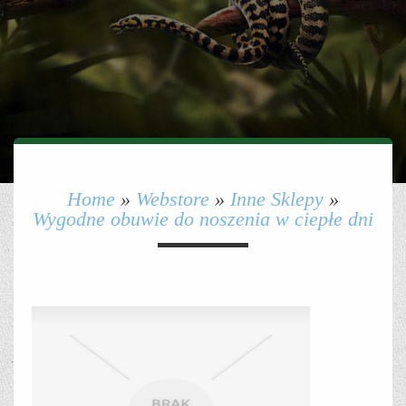
Home
»
Webstore
»
Inne Sklepy
»
Wygodne obuwie do noszenia w ciepłe dni