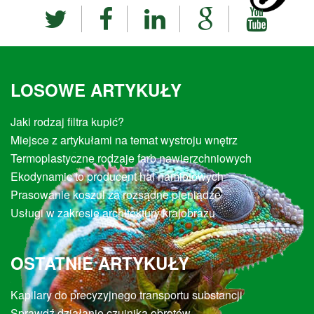
LOSOWE ARTYKUŁY
Jaki rodzaj filtra kupić?
Miejsce z artykułami na temat wystroju wnętrz
Termoplastyczne rodzaje farb nawierzchniowych
Ekodynamic to producent hal namiotowych
Prasowanie koszul za rozsądne pieniądze
Usługi w zakresie architektury krajobrazu
OSTATNIE ARTYKUŁY
Kapilary do precyzyjnego transportu substancji
Sprawdź działanie czujnika obrotów.