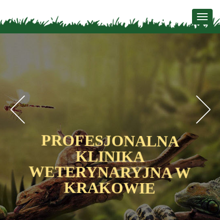
Togg
navig
Previous
N
PROFESJONALNA
KLINIKA
WETERYNARYJNA W
KRAKOWIE