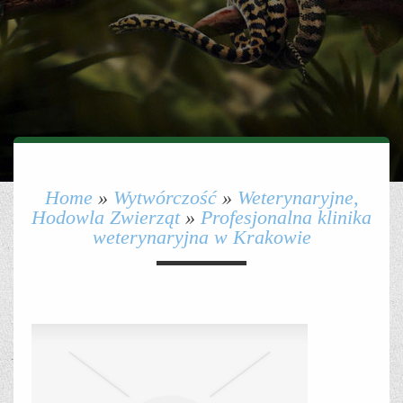
Home
»
Wytwórczość
»
Weterynaryjne,
Hodowla Zwierząt
»
Profesjonalna klinika
weterynaryjna w Krakowie